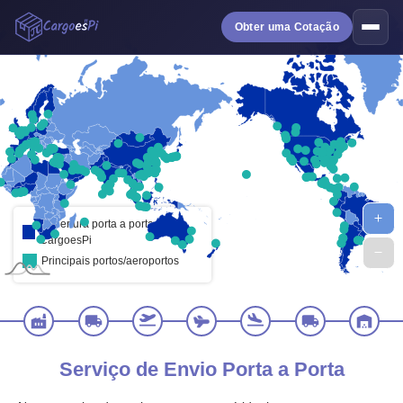
Obter uma Cotação
Cobertura porta a porta da
CargoesPi
Principais portos/aeroportos
Serviço de Envio Porta a Porta