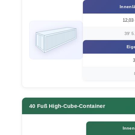
Innenl
12,03
39' 5
Eig
3
40 Fuß High-Cube-Container
Innen