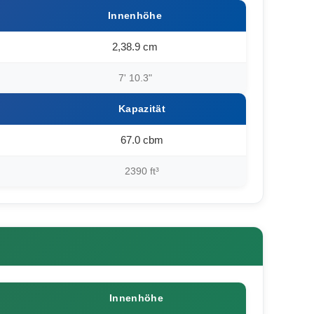
Innenhöhe
2,38.9 cm
7' 10.3"
Kapazität
67.0 cbm
2390 ft³
Innenhöhe