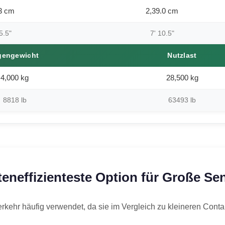
3 cm
2,39.0 cm
5.5"
7' 10.5"
gengewicht
Nutzlast
4,000 kg
28,500 kg
8818 lb
63493 lb
teneffizienteste Option für Große S
erkehr häufig verwendet, da sie im Vergleich zu kleineren Cont