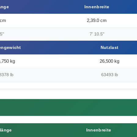
änge
Innenbreite
 cm
2,39.0 cm
.5"
7' 10.5"
engewicht
Nutzlast
,750 kg
26,500 kg
8378 lb
63493 lb
länge
Innenbreite