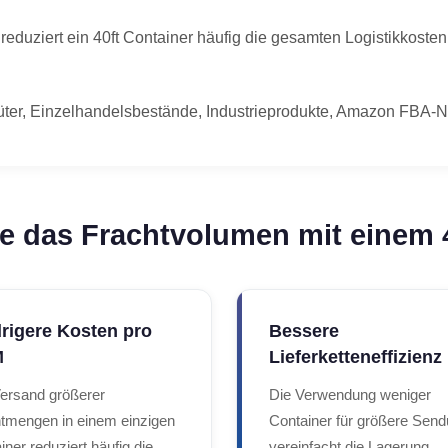
eduziert ein 40ft Container häufig die gesamten Logistikkoste
güter, Einzelhandelsbestände, Industrieprodukte, Amazon FBA-
e das Frachtvolumen mit einem 
rigere Kosten pro
Bessere
M
Lieferketteneffizienz
ersand größerer
Die Verwendung weniger
tmengen in einem einzigen
Container für größere Sen
iner reduziert häufig die
vereinfacht die Lagerung,