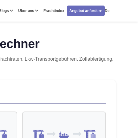
Blogs
Über uns
Frachtindex
Angebot anfordern
De
rechner
rachtraten, Lkw-Transportgebühren, Zollabfertigung,