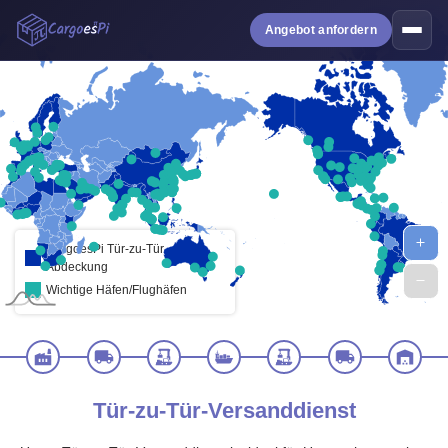
Angebot anfordern
CargoesPi Tür-zu-Tür-
Abdeckung
Wichtige Häfen/Flughäfen
Tür-zu-Tür-Versanddienst