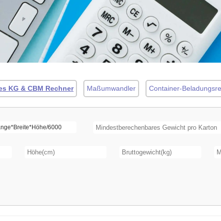
es KG & CBM Rechner
Maßumwandler
Container-Beladungsr
Frachtkosten CBM-