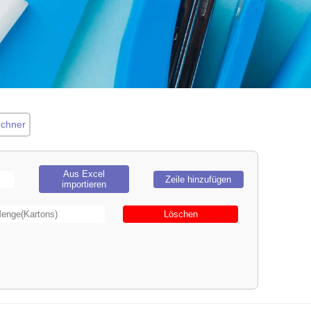
echner
Rechner
Aus Excel
Zeile hinzufügen
importieren
Löschen