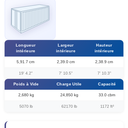
Longueur
Largeur
Hauteur
intérieure
intérieure
intérieure
5,91.7 cm
2,39.0 cm
2,38.9 cm
19' 4.2"
7' 10.5"
7' 10.3"
Poids à Vide
Charge Utile
Capacité
2,680 kg
24,850 kg
33.0 cbm
5070 lb
62170 lb
1172 ft³