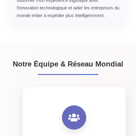
fusionner mon expérience logistique avec
l'innovation technologique et aider les entreprises du
monde entier à expédier plus intelligemment.
Notre Équipe & Réseau Mondial
50
urant une expertise locale avec une coordination mondiale.
Bureaux
Notre équipe mondiale de professionnels
travaillant ensemble pour assurer des