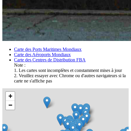
Carte
Carte des Ports Maritimes Mondiaux
Carte des Aéroports Mondiaux
Mondiale
Carte des Centres de Distribution FBA
Note :
du
1. Les cartes sont incomplètes et constamment mises à jour
2. Veuillez essayer avec Chrome ou d'autres navigateurs si la
Fret
carte ne s'affiche pas
Aérien
+
−